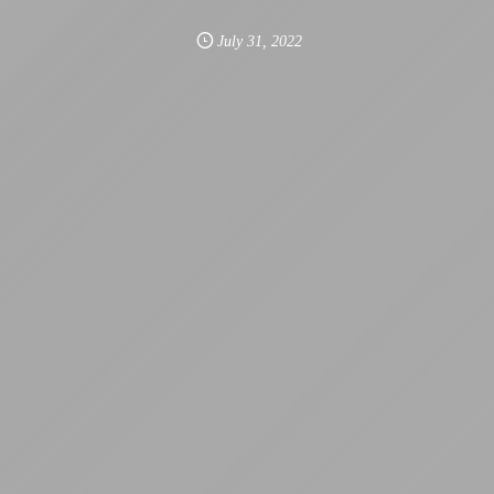
July
31
,
2022