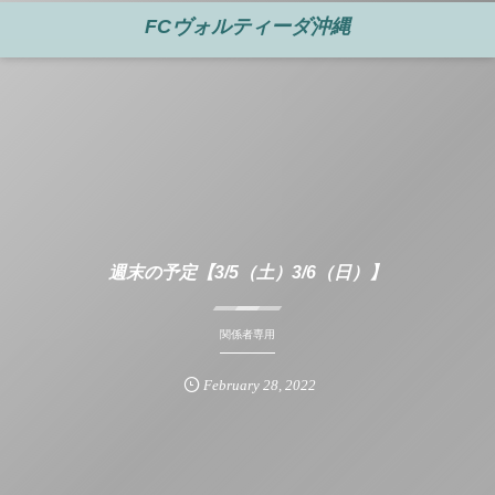
FCヴォルティーダ沖縄
週末の予定【3/5（土）3/6（日）】
関係者専用
February
28
,
2022