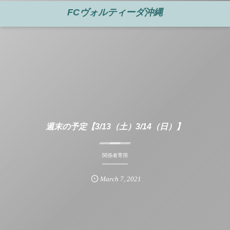
FCヴォルティーダ沖縄
週末の予定【3/13（土）3/14（日）】
関係者専用
March
7
,
2021