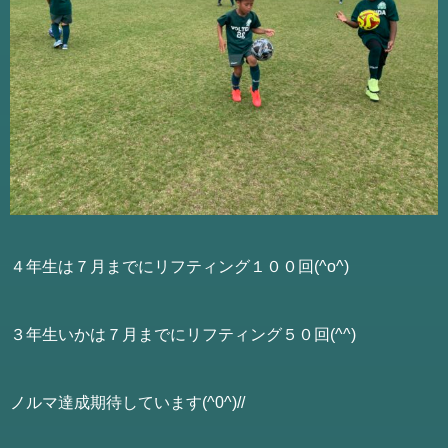
４年生は７月までにリフティング１００回(^o^)
３年生いかは７月までにリフティング５０回(^^)
ノルマ達成期待しています(^0^)//