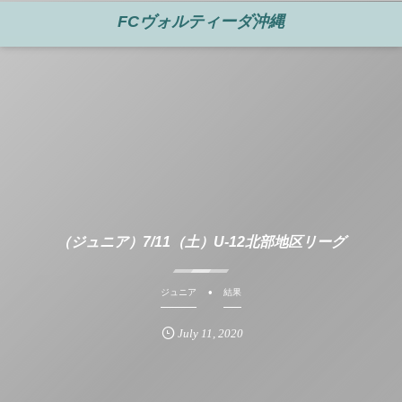
FCヴォルティーダ沖縄
（ジュニア）7/11（土）U-12北部地区リーグ
ジュニア
結果
July
11
,
2020