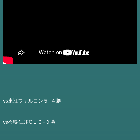
vs東江ファルコン５−４勝
vs今帰仁JFC１６−０勝